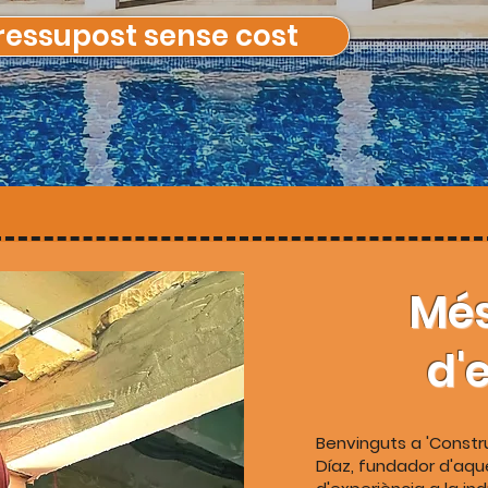
ressupost sense cost
Més
d'
Benvinguts a 'Constr
Díaz, fundador d'aqu