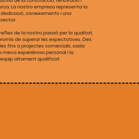
ústria de la construcció, renovació i
ca. La nostra empresa representa la
 dedicació, coneixements i una
sector.
eflex de la nostra passió per la qualitat,
mpromís de superar les expectatives. Des
des fins a projectes comercials, cada
a meva experiència personal i la
equip altament qualificat.