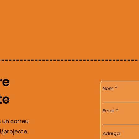
re
Nom
te
Email
s un correu
i/projecte.
Adreça