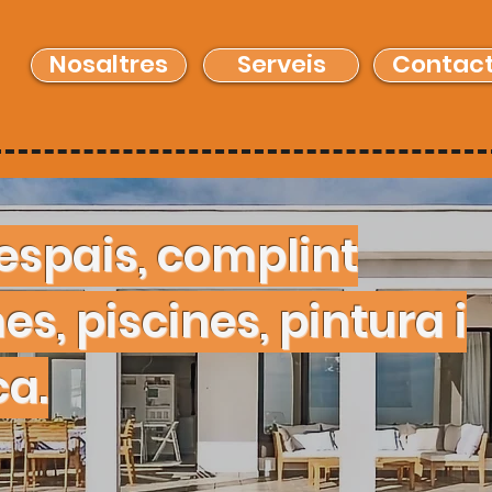
Nosaltres
Serveis
Contac
espais, complint
s, piscines, pintura i
ca.