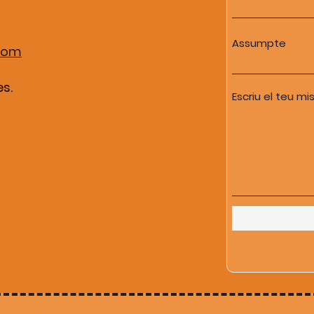
Assumpte
com
es.
Escriu el teu mi