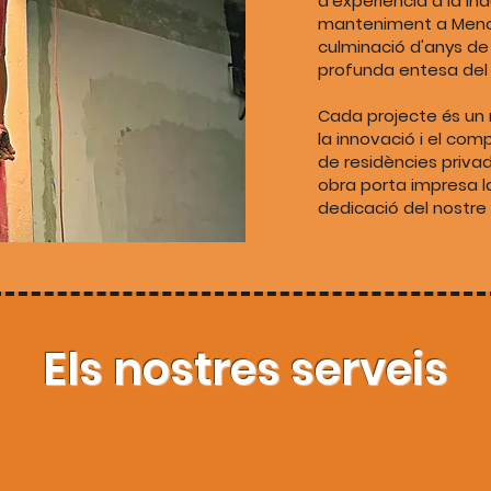
d'experiència a la ind
manteniment a Menor
culminació d'anys de
profunda entesa del 
Cada projecte és un r
la innovació i el co
de residències priva
obra porta impresa l
dedicació del nostre 
Els nostres serveis